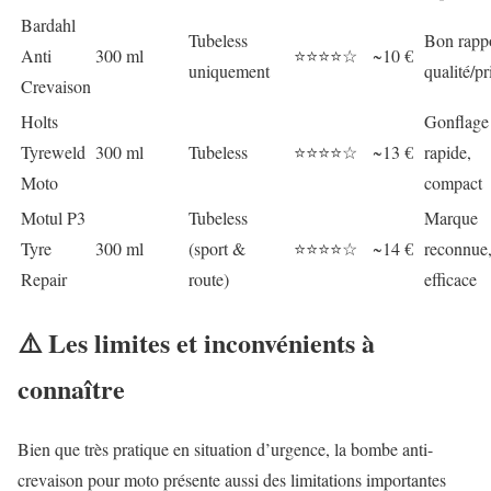
Bardahl
Tubeless
Bon rapp
Anti
300 ml
⭐⭐⭐⭐☆
~10 €
uniquement
qualité/pr
Crevaison
Holts
Gonflage
Tyreweld
300 ml
Tubeless
⭐⭐⭐⭐☆
~13 €
rapide,
Moto
compact
Motul P3
Tubeless
Marque
Tyre
300 ml
(sport &
⭐⭐⭐⭐☆
~14 €
reconnue
Repair
route)
efficace
⚠️ Les limites et inconvénients à
connaître
Bien que très pratique en situation d’urgence, la bombe anti-
crevaison pour moto présente aussi des limitations importantes