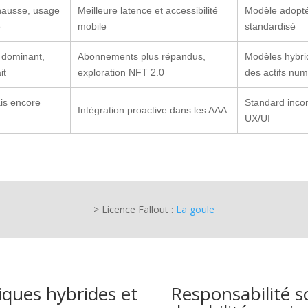
 hausse, usage
Meilleure latence et accessibilité
Modèle adopté
é
mobile
standardisé
 dominant,
Abonnements plus répandus,
Modèles hybrid
it
exploration NFT 2.0
des actifs nu
is encore
Standard inco
Intégration proactive dans les AAA
UX/UI
> Licence Fallout :
La goule
ques hybrides et
Responsabilité so