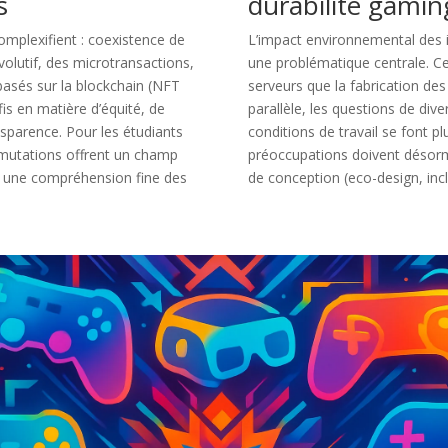
s
durabilité gami
mplexifient : coexistence de
L’impact environnemental des i
volutif, des microtransactions,
une problématique centrale. Ce
basés sur la blockchain (NFT
serveurs que la fabrication d
fis en matière d’équité, de
parallèle, les questions de diver
nsparence. Pour les étudiants
conditions de travail se font p
mutations offrent un champ
préoccupations doivent désorm
nt une compréhension fine des
de conception (eco-design, incl